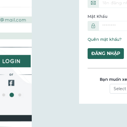
Mật Khẩu
Quên mật khẩu?
ĐĂNG NHẬP
Bạn muốn xe
Powered