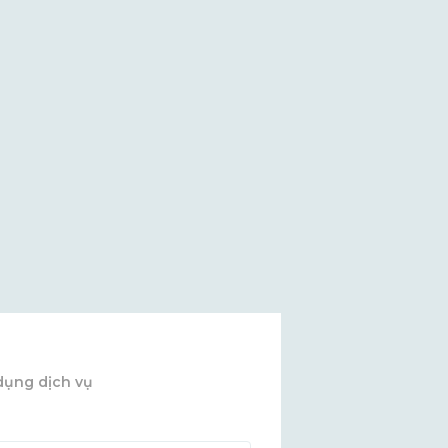
dụng dịch vụ